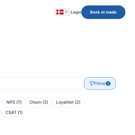
expand_more
Login
Book et møde
Filtrer
1
NPS
(
7
)
Churn
(
3
)
Loyalitet
(
2
)
CSAT
(
1
)