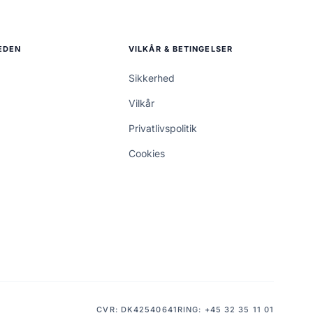
EDEN
VILKÅR & BETINGELSER
Sikkerhed
Vilkår
Privatlivspolitik
Cookies
CVR:
DK42540641
RING:
+45 32 35 11 01