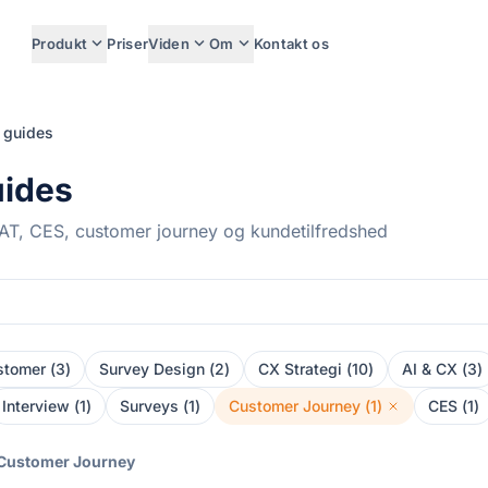
expand_more
expand_more
expand_more
Produkt
Priser
Viden
Om
Kontakt os
& guides
uides
AT, CES, customer journey og kundetilfredshed
chevron_right
stomer
(
3
)
Survey Design
(
2
)
CX Strategi
(
10
)
AI & CX
(
3
)
Interview
(
1
)
Surveys
(
1
)
Customer Journey
(
1
)
CES
(
1
)
Customer Journey