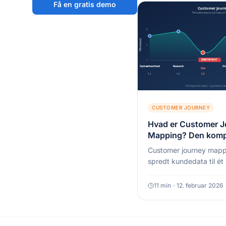
Få en gratis demo
CUSTOMER JOURNEY
Hvad er Customer J
Mapping? Den kompl
[2026]
Customer journey map
spredt kundedata til ét 
hele kunderejsen. Her e
guide til at bygge dit fø
11
min
·
12. februar 2026
og hvorfor de fleste ko
noget.