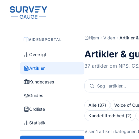
Skip to main content
Hjem
Viden
Artikler 
VIDENSPORTAL
Artikler & g
Oversigt
37
artikler om NPS, CS
Artikler
Kundecases
Guides
Alle
(
37
)
Voice of Cu
Ordliste
Kundetilfredshed
(
2
)
Statistik
Viser
1
artikel
i kategorien