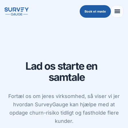
Skip to main content
menu
Book et møde
Lad os starte en
s
a
m
t
a
l
e
Fortæl os om jeres virksomhed, så viser vi jer
hvordan SurveyGauge kan hjælpe med at
opdage churn-risiko tidligt og fastholde flere
kunder.