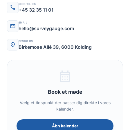
RING TIL OS
call
+45 32 35 11 01
EMAIL
mail
hello@surveygauge.com
BESØG OS
location_on
Birkemose Allé 39, 6000 Kolding
calendar_month
Book et møde
Vælg et tidspunkt der passer dig direkte i vores
kalender.
Åbn kalender