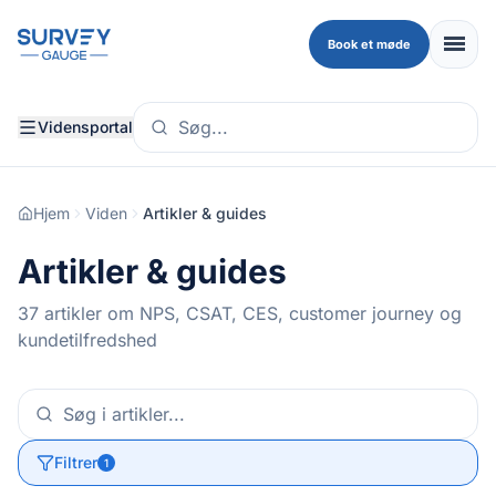
Skip to main content
menu
Book et møde
Vidensportal
Hjem
Viden
Artikler & guides
Artikler & guides
37
artikler om NPS, CSAT, CES, customer journey og
kundetilfredshed
Filtrer
1