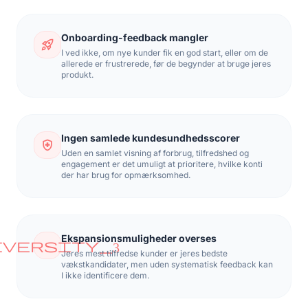
Onboarding-feedback mangler
rocket_launch
I ved ikke, om nye kunder fik en god start, eller om de
allerede er frustrerede, før de begynder at bruge jeres
produkt.
Ingen samlede kundesundhedsscorer
health_and_safety
Uden en samlet visning af forbrug, tilfredshed og
engagement er det umuligt at prioritere, hvilke konti
der har brug for opmærksomhed.
Ekspansionsmuligheder overses
iversity_3
Jeres mest tilfredse kunder er jeres bedste
vækstkandidater, men uden systematisk feedback kan
I ikke identificere dem.