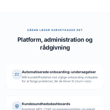
SÅDAN LØSER SURVEYGAUGE DET
Platform, administration og
rådgivning
Automatiserede onboarding-undersøgelser
checklist
Mål kundetilfredshed ved vigtige onboarding-milepæle
for at fange problemer, før de bliver til churn-risici.
Kundesundhedsdashboards
health_and_safety
Kombinér NPS, CSAT og engagementdata i en enkelt