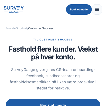
Skip to main content
menu
Book et møde
Forside
/
Produkt
/
Customer Success
TIL CUSTOMER SUCCESS
Fasthold flere kunder. Vækst
på hver konto.
SurveyGauge giver jeres CS-team onboarding-
feedback, sundhedsscorer og
fastholdelsesmetrikker, så I kan være proaktive i
stedet for reaktive.
Book et møde