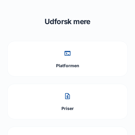
Udforsk mere
terminal
Platformen
request_quote
Priser